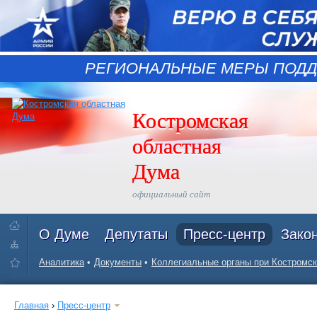
РЕГИОНАЛЬНЫЕ МЕРЫ ПОДД
Костромская
областная
Дума
официальный сайт
О Думе
Депутаты
Пресс-центр
Зако
Аналитика
Документы
Коллегиальные органы при Костромск
Главная
›
Пресс-центр