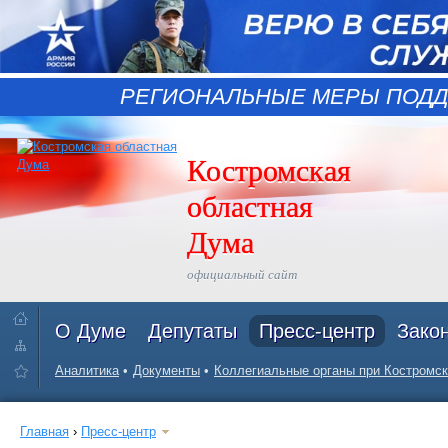
РЕГИОНАЛЬНЫЕ МЕРЫ ПОДД
Костромская
областная
Дума
официальный сайт
О Думе
Депутаты
Пресс-центр
Зако
Аналитика
Документы
Коллегиальные органы при Костромск
Главная
›
Пресс-центр