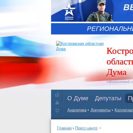
РЕГИОНАЛЬН
Костр
област
Дума
официальный 
О Думе
Депутаты
П
Аналитика
Документы
Коллегиал
Главная
›
Пресс-центр