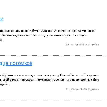
ии
стромской областной Думы Алексей Анохин поздравил мировых
 юбилеем ведомства. В этом году система мировой юстиции
е.
03 декабря 2025 г.
Подробнее
рдце потомков
ной Думы возложили цветы к мемориалу Вечный огонь в Костроме.
омской области проходят памятные мероприятия, посвященные Дню
лдата.
03 декабря 2025 г.
Подробнее