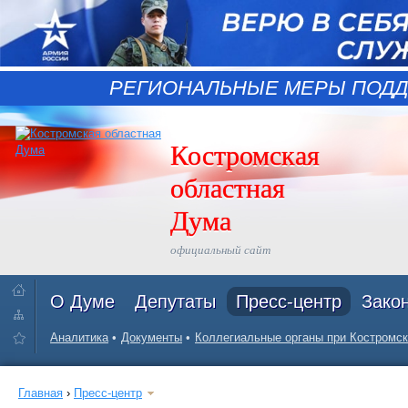
РЕГИОНАЛЬНЫЕ МЕРЫ ПОДД
Костромская
областная
Дума
официальный сайт
О Думе
Депутаты
Пресс-центр
Зако
Аналитика
Документы
Коллегиальные органы при Костромск
Главная
›
Пресс-центр