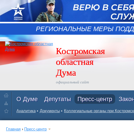
РЕГИОНАЛЬНЫЕ МЕРЫ ПОДД
Костромская
областная
Дума
официальный сайт
О Думе
Депутаты
Пресс-центр
Зако
Аналитика
Документы
Коллегиальные органы при Костромск
Главная
›
Пресс-центр