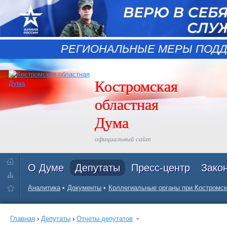
РЕГИОНАЛЬНЫЕ МЕРЫ ПОДД
Костромская
областная
Дума
официальный сайт
О Думе
Депутаты
Пресс-центр
Зако
Аналитика
Документы
Коллегиальные органы при Костромск
Главная
›
Депутаты
›
Отчеты депутатов