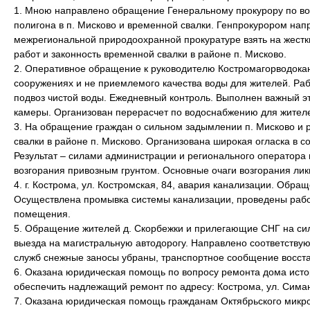
1. Мною направлено обращение Генеральному прокурору по во
полигона в п. Мисково и временной свалки. Генпрокурором нап
межрегиональной природоохранной прокуратуре взять на жестк
работ и законность временной свалки в районе п. Мисково.
2. Оперативное обращение к руководителю Костромагорводокан
сооружениях и не приемлемого качества воды для жителей. Ра
подвоз чистой воды. Ежедневный контроль. Выполнен важный э
камеры. Организован перерасчет по водоснабжению для жител
3. На обращение граждан о сильном задымлении п. Мисково и 
свалки в районе п. Мисково. Организована широкая огласка в с
Результат – силами администрации и регионального оператора
возгорания привозным грунтом. Основные очаги возгорания ли
4. г. Кострома, ул. Костромская, 84, авария канализации. Обр
Осуществлена промывка системы канализации, проведены рабо
помещения.
5. Обращение жителей д. Скорбежки и прилегающие СНГ на си
выезда на магистральную автодорогу. Направлено соответст
служб снежные заносы убраны, транспортное сообщение восст
6. Оказана юридическая помощь по вопросу ремонта дома исто
обеспечить надлежащий ремонт по адресу: Кострома, ул. Симан
7. Оказана юридическая помощь гражданам Октябрьского микро