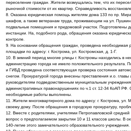
переселение граждан. Жители возмущались тем, что их пересе
рыночной стоимости от их квартир. Справедливость восстановл
8. Оказана юридическая помощь жителям дома 133 по пр. Мира
шкафов, а также ветеранам труда, проживающим на ул. Пушкина
подвальные помещения и придомовой участок. Подготовлены д
инстанции. На, подобного рода, обращения оказана юридическ
контроле.
9. На основании обращения граждан, проведена необходимая р
площадки по адресу: г. Кострома, ул. Костромская, д. 1-Г.
10. В зимний период многие улицы г. Костромы находились в 
администрацию города не имело положительного результата. П
и ГИБД проведена соответствующая проверка состояния автом
снегом. Прокуратурой города внесены преставления и.о. главы
руководителям подведомственным муниципальным учреждениям
административных правонарушениях по ч.1 ст. 12-34 КоАП РФ.
необходимые работы выполнены.
11. Жители многоквартирного дома по адресу: г. Кострома, ул.
своему дому. После обращения в городскую прокуратуру, пробл
12. Вместе с родителями, учителями Петропавловской средней
вопрос о предполагаемом закрытии 10 и 11 классов школы. В о
140-летие этого замечательного образовательного учреждения.