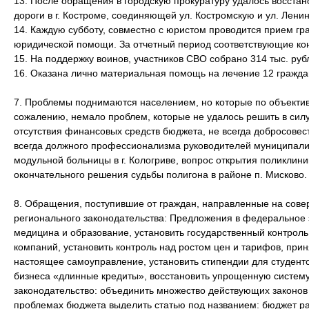
13. После обращения в городскую прокуратуру удалось восстан
дороги в г. Костроме, соединяющей ул. Костромскую и ул. Ленин
14. Каждую субботу, совместно с юристом проводится прием гр
юридической помощи. За отчетный период соответствующие кон
15. На поддержку воинов, участников СВО собрано 314 тыс. руб
16. Оказана лично материальная помощь на лечение 12 гражда
7. Проблемы поднимаются населением, но которые по объекти
сожалению, немало проблем, которые не удалось решить в сил
отсутствия финансовых средств бюджета, не всегда добросове
всегда должного профессионализма руководителей муниципалит
модульной больницы в г. Кологриве, вопрос открытия поликлиник
окончательного решения судьбы полигона в районе п. Мисково.
8. Обращения, поступившие от граждан, направленные на сов
регионального законодательства: Предложения в федеральное 
медицина и образование, установить государственный контрол
компаний, установить контроль над ростом цен и тарифов, прин
настоящее самоуправление, установить стипендии для студент
бизнеса «длинные кредиты», восстановить упрощенную систем
законодательство: объединить множество действующих законов 
проблемах бюджета выделить статью под названием: бюджет ра