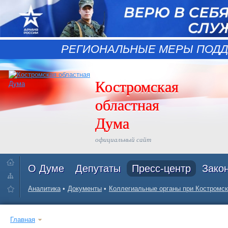
РЕГИОНАЛЬНЫЕ МЕРЫ ПОДД
Костромская
областная
Дума
официальный сайт
О Думе
Депутаты
Пресс-центр
Зако
Аналитика
Документы
Коллегиальные органы при Костромск
Главная