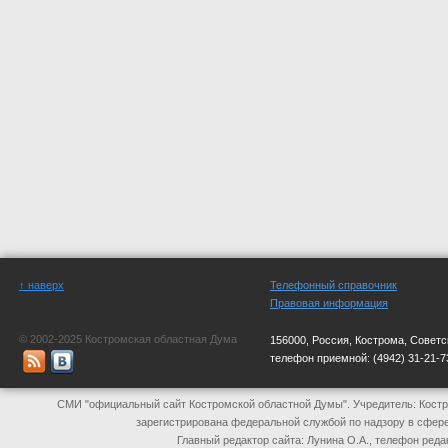
↑ наверх
Телефонный справочник
Правовая информация
© 2002-2025 Костромская областная Дума
156000, Россия, Кострома, Советс
телефон приемной:
(4942) 31-21-7
СМИ "официальный сайт Костромской областной Думы". Учредитель: Костр
зарегистрирована федеральной службой по надзору в сфер
Главный редактор сайта: Лунина О.А., телефон реда