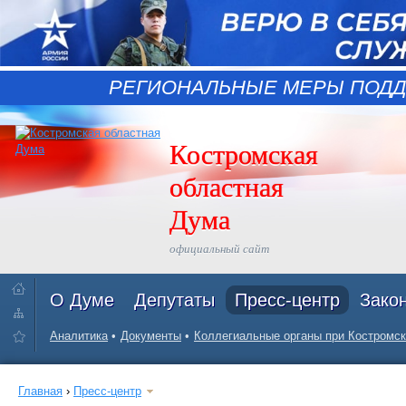
РЕГИОНАЛЬНЫЕ МЕРЫ ПОДД
Костромская
областная
Дума
официальный сайт
О Думе
Депутаты
Пресс-центр
Зако
Аналитика
Документы
Коллегиальные органы при Костромск
Главная
›
Пресс-центр