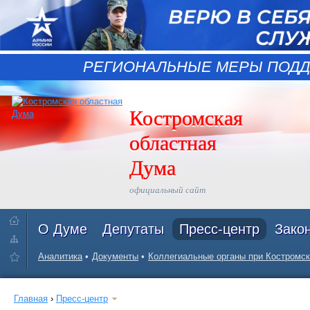
РЕГИОНАЛЬНЫЕ МЕРЫ ПОДД
Костромская
областная
Дума
официальный сайт
О Думе
Депутаты
Пресс-центр
Зако
Аналитика
Документы
Коллегиальные органы при Костромск
Главная
›
Пресс-центр