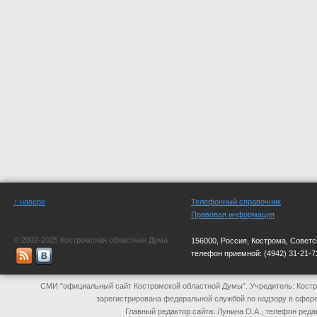
↑ наверх
Телефонный справочник
Правовая информация
© 2002-2025 Костромская областная Дума
156000, Россия, Кострома, Советс
телефон приемной:
(4942) 31-21-7
СМИ "официальный сайт Костромской областной Думы". Учредитель: Костр
зарегистрирована федеральной службой по надзору в сфер
Главный редактор сайта: Лунина О.А., телефон реда