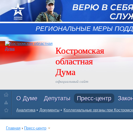
РЕГИОНАЛЬНЫЕ МЕРЫ ПОДД
Костромская
областная
Дума
официальный сайт
О Думе
Депутаты
Пресс-центр
Зако
Аналитика
Документы
Коллегиальные органы при Костромск
Главная
›
Пресс-центр