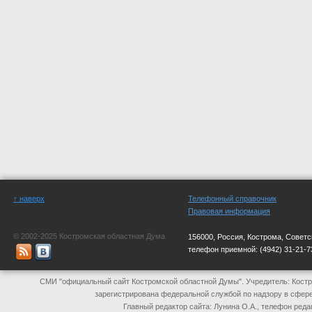
↑ наверх
Телефонный справочник
Правовая информация
© 2002-2025 Костромская областная Дума
156000, Россия, Кострома, Советс
телефон приемной:
(4942) 31-21-7
СМИ "официальный сайт Костромской областной Думы". Учредитель: Костр
зарегистрирована федеральной службой по надзору в сфер
Главный редактор сайта: Лунина О.А., телефон реда