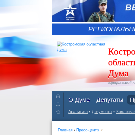
РЕГИОНАЛЬН
Костр
област
Дума
официальный 
О Думе
Депутаты
П
Аналитика
Документы
Коллегиал
Главная
›
Пресс-центр