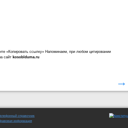
ите «Копировать ссылку»
Напоминаем, при любом цитировании
на сайт
kosoblduma.ru
→
Телефонный справочник
Правовая информация