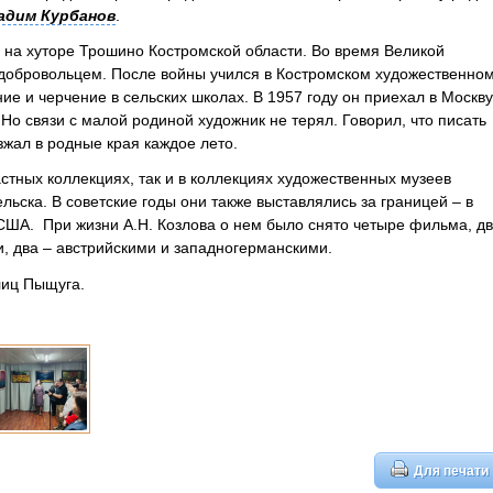
адим Курбанов
.
 на хуторе Трошино Костромской области. Во время Великой
добровольцем. После войны учился в Костромском художественно
е и черчение в сельских школах. В 1957 году он приехал в Москву
Но связи с малой родиной художник не терял. Говорил, что писать
зжал в родные края каждое лето.
астных коллекциях, так и в коллекциях художественных музеев
льска. В советские годы они также выставлялись за границей – в
США. При жизни А.Н. Козлова о нем было снято четыре фильма, д
и, два – австрийскими и западногерманскими.
лиц Пыщуга.
Для печати