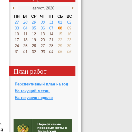
ПН
ВТ
СР
ЧТ
ПТ
СБ
ВС
27
28
29
30
31
01
02
03
04
05
06
07
08
09
10
11
12
13
14
15
16
17
18
19
20
21
22
23
24
25
26
27
28
29
30
31
01
02
03
04
05
06
План работ
Перспективный план на год
На текущий месяц
На текущую неделю
о
ой