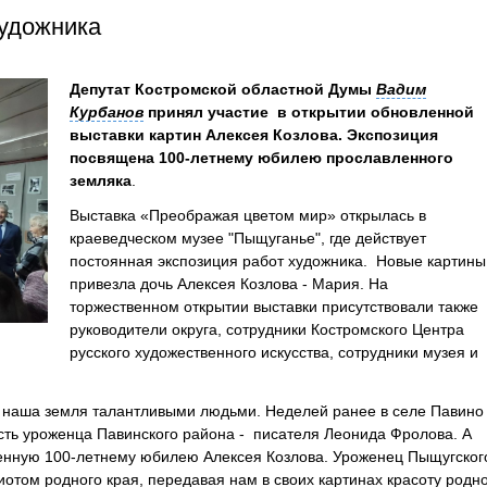
удожника
Депутат Костромской областной Думы
Вадим
Курбанов
принял участие в открытии обновленной
выставки картин Алексея Козлова. Экспозиция
посвящена 100-летнему юбилею прославленного
земляка
.
Выставка «Преображая цветом мир» открылась в
краеведческом музее "Пыщуганье", где действует
постоянная экспозиция работ художника. Новые картины
привезла дочь Алексея Козлова - Мария. На
торжественном открытии выставки присутствовали также
руководители округа, сотрудники Костромского Центра
русского художественного искусства, сотрудники музея и
а наша земля талантливыми людьми. Неделей ранее в селе Павино
сть уроженца Павинского района - писателя Леонида Фролова. А
щенную 100-летнему юбилею Алексея Козлова. Уроженец Пыщугског
иотом родного края, передавая нам в своих картинах красоту родн