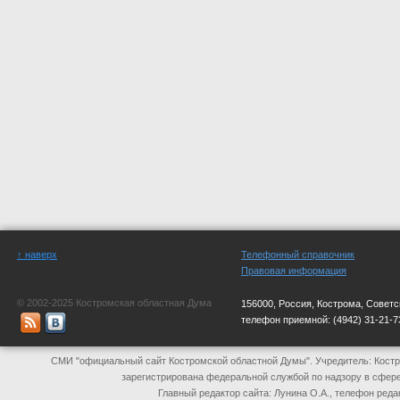
↑ наверх
Телефонный справочник
Правовая информация
© 2002-2025 Костромская областная Дума
156000, Россия, Кострома, Советс
телефон приемной:
(4942) 31-21-7
СМИ "официальный сайт Костромской областной Думы". Учредитель: Костр
зарегистрирована федеральной службой по надзору в сфер
Главный редактор сайта: Лунина О.А., телефон реда