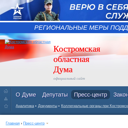
РЕГИОНАЛЬНЫЕ МЕРЫ ПОДД
Костромская
областная
Дума
официальный сайт
О Думе
Депутаты
Пресс-центр
Зако
Аналитика
Документы
Коллегиальные органы при Костромск
Главная
›
Пресс-центр