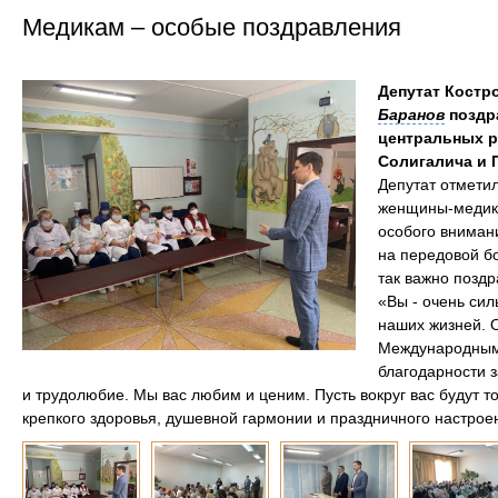
Медикам – особые поздравления
Депутат Костр
Баранов
поздр
центральных 
Солигалича и 
Депутат отметил
женщины-медики
особого вниман
на передовой б
так важно поздр
«Вы - очень сил
наших жизней. 
Международным
благодарности 
и трудолюбие. Мы вас любим и ценим. Пусть вокруг вас будут 
крепкого здоровья, душевной гармонии и праздничного настрое