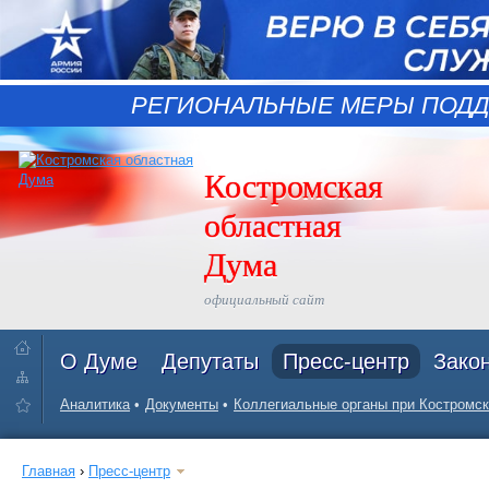
РЕГИОНАЛЬНЫЕ МЕРЫ ПОДД
Костромская
областная
Дума
официальный сайт
О Думе
Депутаты
Пресс-центр
Зако
Аналитика
Документы
Коллегиальные органы при Костромск
Главная
›
Пресс-центр