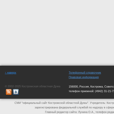
↑ наверх
Телефонный справочник
Правовая информация
© 2002-2025 Костромская областная Дума
156000, Россия, Кострома, Советс
телефон приемной:
(4942) 31-21-7
СМИ "официальный сайт Костромской областной Думы". Учредитель: Костр
зарегистрирована федеральной службой по надзору в сфер
Главный редактор сайта: Лунина О.А., телефон реда