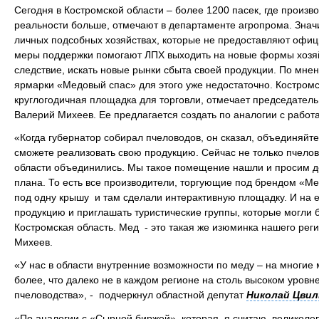
Сегодня в Костромской области – более 1200 пасек, где произ
реальности больше, отмечают в департаменте агропрома. Знач
личных подсобных хозяйствах, которые не предоставляют офи
меры поддержки помогают ЛПХ выходить на новые формы хозяй
следствие, искать новые рынки сбыта своей продукции. По мне
ярмарки «Медовый спас» для этого уже недостаточно. Костро
круглогодичная площадка для торговли, отмечает председатель
Валерий Михеев. Ее предлагается создать по аналогии с рабо
«Когда губернатор собирал пчеловодов, он сказал, объединяйт
сможете реализовать свою продукцию. Сейчас не только пчелов
области объединились. Мы такое помещение нашли и просим д
плана. То есть все производители, торгующие под брендом «Ме
под одну крышу и там сделали интерактивную площадку. И на 
продукцию и приглашать туристические группы, которые могли б
Костромская область. Мед - это такая же изюминка нашего реги
Михеев.
«У нас в области внутренние возможности по меду – на многие 
более, что далеко не в каждом регионе на столь высоком уровн
пчеловодства», - подчеркнул областной депутат
Николай Цвил
«По аналогии с «Сырной биржей», которая, я считаю, великолеп