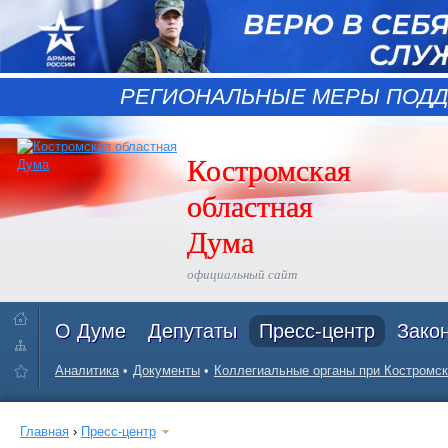
РЕГИОНАЛЬНЫЕ МЕРЫ ПОДД
Костромская
областная
Дума
официальный сайт
О Думе
Депутаты
Пресс-центр
Зако
Аналитика
Документы
Коллегиальные органы при Костромск
Главная
›
Пресс-центр