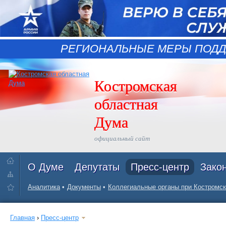
РЕГИОНАЛЬНЫЕ МЕРЫ ПОДД
Костромская
областная
Дума
официальный сайт
О Думе
Депутаты
Пресс-центр
Зако
Аналитика
Документы
Коллегиальные органы при Костромск
Главная
›
Пресс-центр