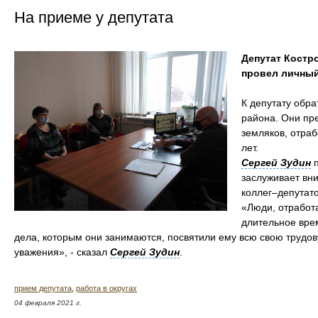
На приеме у депутата
Депутат Костр
провел личный
К депутату обра
района. Они пр
земляков, отра
лет.
Сергей Зудин
п
заслуживает вн
коллег–депутато
«Люди, отработ
длительное врем
дела, которым они занимаются, посвятили ему всю свою трудов
уважения», - сказал
Сергей Зудин
.
прием депутата
,
работа в округах
04 февраля 2021 г.