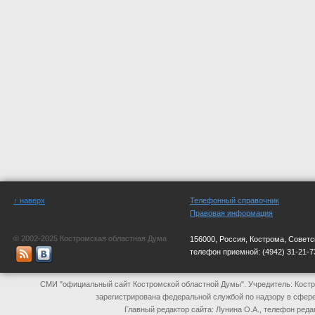
↑ наверх
Телефонный справочник
Правовая информация
© 2002-2025 Костромская областная Дума
156000, Россия, Кострома, Советс
телефон приемной:
(4942) 31-21-7
СМИ "официальный сайт Костромской областной Думы". Учредитель: Костр
зарегистрирована федеральной службой по надзору в сфер
Главный редактор сайта: Лунина О.А., телефон реда