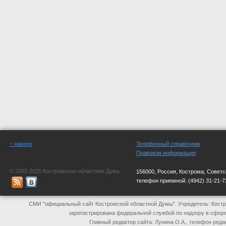
↑ наверх
Телефонный справочник
Правовая информация
© 2002-2025 Костромская областная Дума
156000, Россия, Кострома, Советс
телефон приемной:
(4942) 31-21-7
СМИ "официальный сайт Костромской областной Думы". Учредитель: Костр
зарегистрирована федеральной службой по надзору в сфер
Главный редактор сайта: Лунина О.А., телефон реда