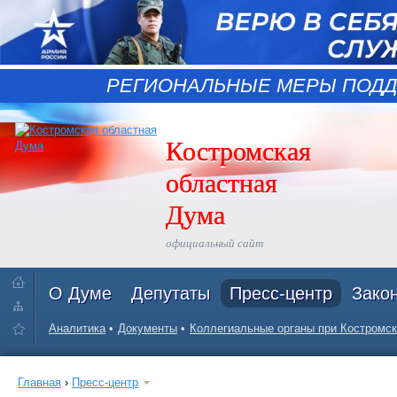
РЕГИОНАЛЬНЫЕ МЕРЫ ПОДД
Костромская
областная
Дума
официальный сайт
О Думе
Депутаты
Пресс-центр
Зако
Аналитика
Документы
Коллегиальные органы при Костромск
Главная
›
Пресс-центр