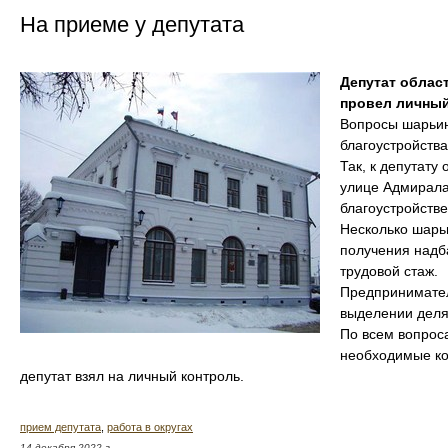
На приеме у депутата
Депутат обла
провел личный
Вопросы шарьин
благоустройства
Так, к депутат
улице Адмирала
благоустройств
Несколько шарь
получения надб
трудовой стаж.
Предпринимател
выделении делян
По всем вопро
необходимые ко
депутат взял на личный контроль.
прием депутата
,
работа в округах
14 декабря 2022 г.