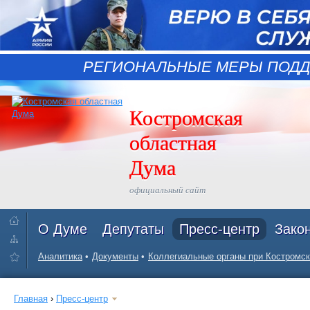
РЕГИОНАЛЬНЫЕ МЕРЫ ПОДД
Костромская
областная
Дума
официальный сайт
О Думе
Депутаты
Пресс-центр
Зако
Аналитика
Документы
Коллегиальные органы при Костромск
Главная
›
Пресс-центр