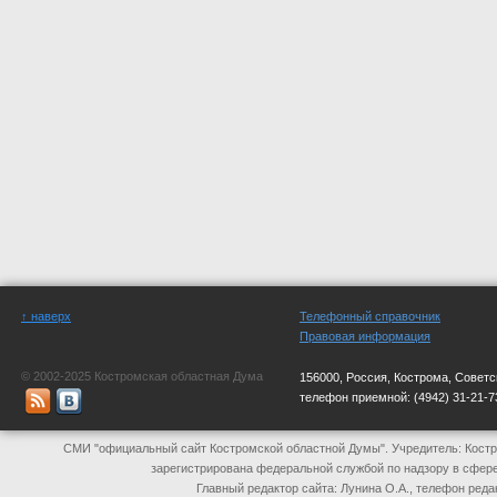
↑ наверх
Телефонный справочник
Правовая информация
© 2002-2025 Костромская областная Дума
156000, Россия, Кострома, Советс
телефон приемной:
(4942) 31-21-7
СМИ "официальный сайт Костромской областной Думы". Учредитель: Костр
зарегистрирована федеральной службой по надзору в сфер
Главный редактор сайта: Лунина О.А., телефон реда