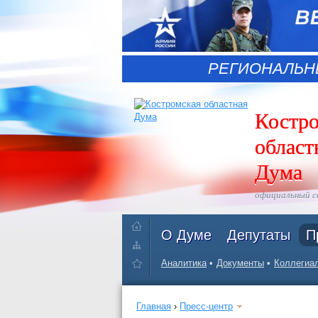
РЕГИОНАЛЬН
Костр
област
Дума
официальный 
О Думе
Депутаты
П
Аналитика
Документы
Коллегиал
Главная
›
Пресс-центр