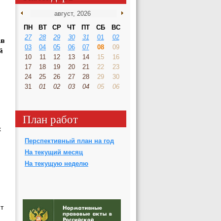
ПН
ВТ
СР
ЧТ
ПТ
СБ
ВС
27
28
29
30
31
01
02
ав
03
04
05
06
07
08
09
й
10
11
12
13
14
15
16
17
18
19
20
21
22
23
24
25
26
27
28
29
30
31
01
02
03
04
05
06
План работ
х
Перспективный план на год
На текущий месяц
На текущую неделю
т