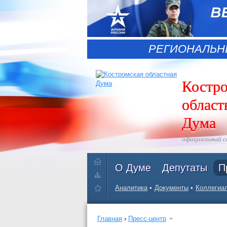
РЕГИОНАЛЬН
Костр
област
Дума
официальный 
О Думе
Депутаты
П
Аналитика
Документы
Коллегиал
Главная
›
Пресс-центр