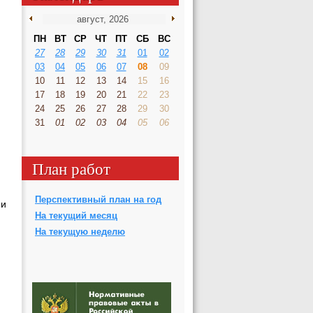
ПН
ВТ
СР
ЧТ
ПТ
СБ
ВС
27
28
29
30
31
01
02
03
04
05
06
07
08
09
10
11
12
13
14
15
16
17
18
19
20
21
22
23
24
25
26
27
28
29
30
31
01
02
03
04
05
06
План работ
Перспективный план на год
ни
На текущий месяц
На текущую неделю