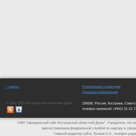
↑ наверх
Телефонный справочник
Правовая информация
© 2002-2025 Костромская областная Дума
156000, Россия, Кострома, Советс
телефон приемной:
(4942) 31-21-7
СМИ "официальный сайт Костромской областной Думы". Учредитель: Костр
зарегистрирована федеральной службой по надзору в сфер
Главный редактор сайта: Лунина О.А., телефон реда