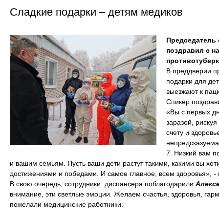
Сладкие подарки – детям медиков
Председатель
поздравил с н
противотуберк
В преддверии п
подарки для дет
выезжают к пац
Спикер поздрав
«Вы с первых дн
заразой, риску
счету и здоровь
непредсказуемая
7. Низкий вам п
и вашим семьям. Пусть ваши дети растут такими, какими вы хот
достижениями и победами. И самое главное, всем здоровья», -
В свою очередь, сотрудники диспансера поблагодарили
Алекс
внимание, эти светлые эмоции. Желаем счастья, здоровья, гармо
пожелали медицинские работники.