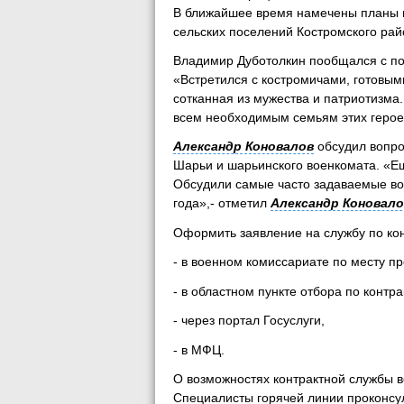
В ближайшее время намечены планы п
сельских поселений Костромского рай
Владимир Дуботолкин пообщался с по
«Встретился с костромичами, готовым
сотканная из мужества и патриотизма
всем необходимым семьям этих героев»
Александр Коновалов
обсудил вопро
Шарьи и шарьинского военкомата. «Ещ
Обсудили самые часто задаваемые воп
года»,- отметил
Александр Коновало
Оформить заявление на службу по кон
- в военном комиссариате по месту п
- в областном пункте отбора по контрак
- через портал Госуслуги,
- в МФЦ.
О возможностях контрактной службы 
Специалисты горячей линии проконсу