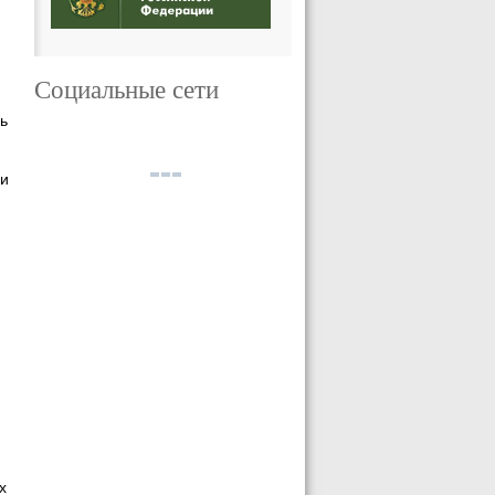
Социальные сети
ь
ии
х