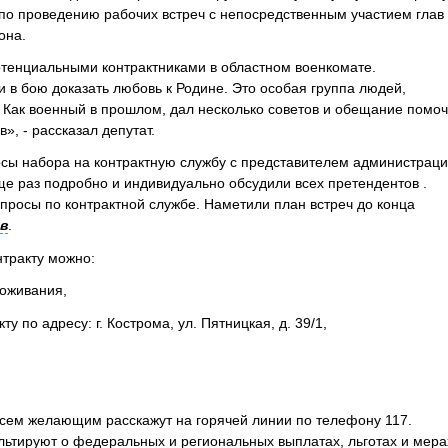
о проведению рабочих встреч с непосредственным участием глав
она.
тенциальными контрактниками в областном военкомате.
и в бою доказать любовь к Родине. Это особая группа людей,
. Как военный в прошлом, дал несколько советов и обещание помоч
, - рассказал депутат.
сы набора на контрактную службу с представителем администрац
е раз подробно и индивидуально обсудили всех претендентов .
росы по контрактной службе. Наметили план встреч до конца
в
.
тракту можно:
роживания,
ту по адресу: г. Кострома, ул. Пятницкая, д. 39/1,
всем желающим расскажут на горячей линии по телефону 117.
льтируют о федеральных и региональных выплатах, льготах и мера