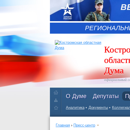
РЕГИОНАЛЬН
Костр
област
Дума
официальный 
О Думе
Депутаты
П
Аналитика
Документы
Коллегиал
Главная
›
Пресс-центр