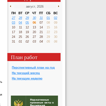
ПН
ВТ
СР
ЧТ
ПТ
СБ
ВС
27
28
29
30
31
01
02
03
04
05
06
07
08
09
10
11
12
13
14
15
16
17
18
19
20
21
22
23
24
25
26
27
28
29
30
31
01
02
03
04
05
06
План работ
Перспективный план на год
На текущий месяц
На текущую неделю
ть
ли
.