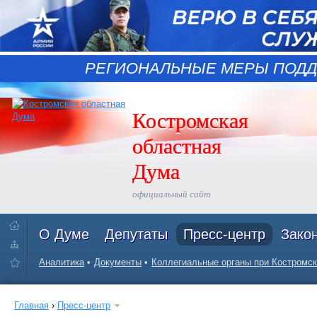
РЕГИОНАЛЬНЫЕ МЕРЫ ПОДД
Костромская
областная
Дума
официальный сайт
О Думе
Депутаты
Пресс-центр
Зако
Аналитика
Документы
Коллегиальные органы при Костромск
Главная
›
Пресс-центр