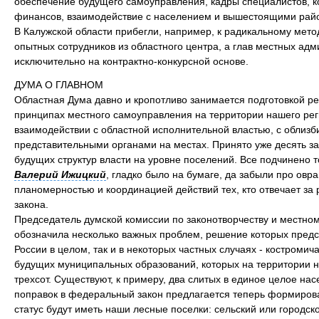
обеспечение будущего самоуправления, кадры специалистов, к
финансов, взаимодействие с населением и вышестоящими райо
В Калужской области прибегли, например, к радикальному мето
опытных сотрудников из областного центра, а глав местных ад
исключительно на контрактно-конкурсной основе.
ДУМА О ГЛАВНОМ
Областная Дума давно и кропотливо занимается подготовкой р
принципах местного самоуправления на территории нашего рег
взаимодействии с областной исполнительной властью, с облиз
представительными органами на местах. Принято уже десять з
будущих структур власти на уровне поселений. Все подчинено т
Валерий Ижицкий
, гладко было на бумаге, да забыли про овра
планомерностью и координацией действий тех, кто отвечает за
закона.
Председатель думской комиссии по законотворчеству и местн
обозначила несколько важных проблем, решение которых предс
России в целом, так и в некоторых частных случаях - костромич
будущих муниципальных образований, которых на территории н
трехсот. Существуют, к примеру, два слитых в единое целое нас
поправок в федеральный закон предлагается теперь формирова
статус будут иметь наши лесные поселки: сельский или городско