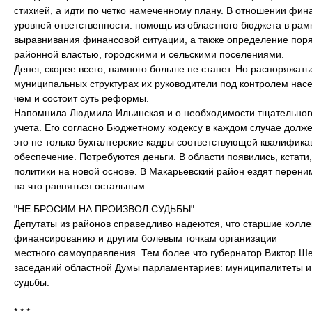
стихией, а идти по четко намеченному плану. В отношении фин
уровней ответственности: помощь из областного бюджета в ра
выравнивания финансовой ситуации, а также определение по
районной властью, городскими и сельскими поселениями.
Денег, скорее всего, намного больше не станет. Но распоряжат
муниципальных структурах их руководители под контролем насе
чем и состоит суть реформы.
Напомнила Людмила Ильинская и о необходимости тщательног
учета. Его согласно Бюджетному кодексу в каждом случае долж
это не только бухгалтерские кадры соответствующей квалифика
обеспечение. Потребуются деньги. В области появились, кстат
политики на новой основе. В Макарьевский район ездят переним
на что равняться остальным.
"НЕ БРОСИМ НА ПРОИЗВОЛ СУДЬБЫ"
Депутаты из районов справедливо надеются, что старшие колле
финансированию и другим болевым точкам организации
местного самоуправления. Тем более что губернатор Виктор Ш
заседаний областной Думы парламентариев: муниципалитеты и 
судьбы.
* * *