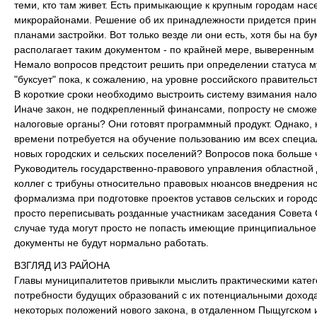
теми, кто там живет. Есть примыкающие к крупным городам нас
микрорайонами. Решение об их принадлежности придется прини
планами застройки. Вот только везде ли они есть, хотя бы на б
располагает таким документом - по крайней мере, выверенным
Немало вопросов предстоит решить при определении статуса 
"буксует" пока, к сожалению, на уровне российского правительст
В короткие сроки необходимо выстроить систему взимания нал
Иначе закон, не подкрепленный финансами, попросту не сможет
налоговые органы? Они готовят программный продукт. Однако, к
времени потребуется на обучение пользованию им всех специа
новых городских и сельских поселений? Вопросов пока больше 
Руководитель государственно-правового управления областной
коллег с трибуны относительно правовых нюансов внедрения но
формализма при подготовке проектов уставов сельских и городс
просто переписывать розданные участникам заседания Совета С
случае туда могут просто не попасть имеющие принципиальное
документы не будут нормально работать.
ВЗГЛЯД ИЗ РАЙОНА
Главы муниципалитетов привыкли мыслить практическими катег
потребности будущих образований с их потенциальными дохода
некоторых положений нового закона, в отдаленном Пыщугском 