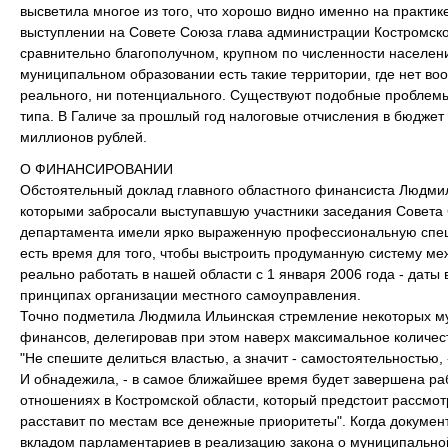
высветила многое из того, что хорошо видно именно на практи
выступлении на Совете Союза глава администрации Костромско
сравнительно благополучном, крупном по численности населен
муниципальном образовании есть такие территории, где нет во
реального, ни потенциального. Существуют подобные проблемы 
типа. В Галиче за прошлый год налоговые отчисления в бюджет
миллионов рублей.
О ФИНАНСИРОВАНИИ
Обстоятельный доклад главного областного финансиста Людмил
которыми забросали выступавшую участники заседания Совета
департамента имели ярко выраженную профессиональную специф
есть время для того, чтобы выстроить продуманную систему м
реально работать в нашей области с 1 января 2006 года - даты 
принципах организации местного самоуправления.
Точно подметила Людмила Ильинская стремление некоторых м
финансов, делегировав при этом наверх максимальное количес
"Не спешите делиться властью, а значит - самостоятельностью, 
И обнадежила, - в самое ближайшее время будет завершена р
отношениях в Костромской области, который предстоит рассмот
расставит по местам все денежные приоритеты". Когда документ
вкладом парламентариев в реализацию закона о муниципальной