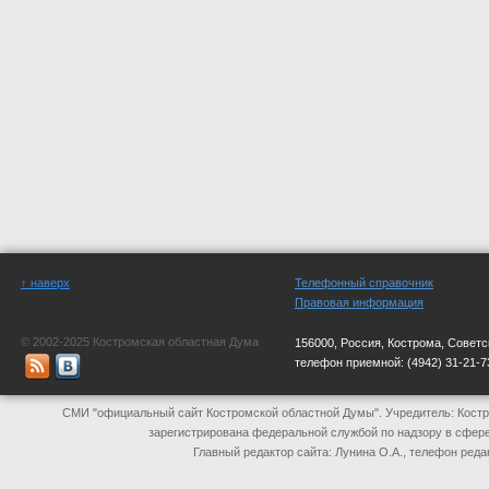
↑ наверх
Телефонный справочник
Правовая информация
© 2002-2025 Костромская областная Дума
156000, Россия, Кострома, Советс
телефон приемной:
(4942) 31-21-7
СМИ "официальный сайт Костромской областной Думы". Учредитель: Костр
зарегистрирована федеральной службой по надзору в сфер
Главный редактор сайта: Лунина О.А., телефон реда