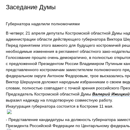
Заседание Думы
Губернатора наделили полномочиями
В четверг, 21 апреля депутаты Костромской областной Думы н
администрации области действующего губернатора Виктора Ше
Перед принятием этого важного для будущего костромичей ре
необходимые изменения в регламент областного зако-нодатель
Голосование прошло очень демократично, в полностью открыто
с предложенной Президентом России Владимиром Путиным канд
представленного костромичам заместителем полномочного пре
федеральном округе Антоном Федоровым, трое высказались пр
Виктор Шершунов доложил народным избранникам о своем виден
словам, полностью совпадает с точкой зрения российского През
Председатель Костромской областной Думы
Валерий Ижицкий
выразил надежду на плодотворную совместную работу.
Инаугурация губернатора состоится в Костроме 11 мая.
- Представление кандидатуры на должность губернатора заме
Президента Российской Федерации по Центарльному федерал