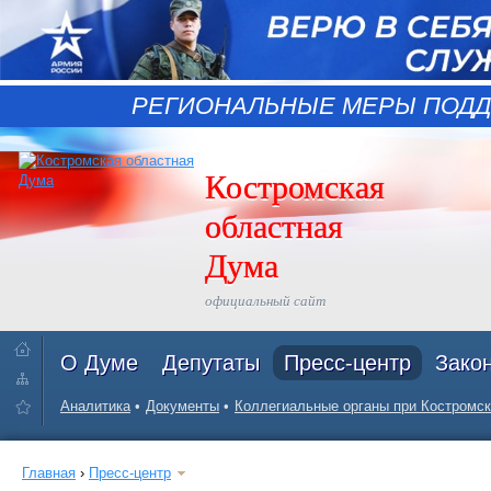
РЕГИОНАЛЬНЫЕ МЕРЫ ПОДД
Костромская
областная
Дума
официальный сайт
О Думе
Депутаты
Пресс-центр
Зако
Аналитика
Документы
Коллегиальные органы при Костромск
Главная
›
Пресс-центр