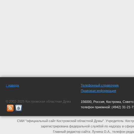
↑ наверх
Телефонный справочник
Правовая информация
© 2002-2025 Костромская областная Дума
156000, Россия, Кострома, Советс
телефон приемной:
(4942) 31-21-7
СМИ "официальный сайт Костромской областной Думы". Учредитель: Костр
зарегистрирована федеральной службой по надзору в сфер
Главный редактор сайта: Лунина О.А., телефон реда