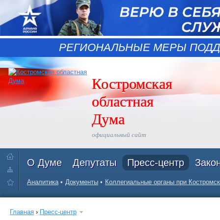
РЕГИОНАЛЬНЫЕ МЕРЫ ПОДД
Костромская
областная
Дума
официальный сайт
О Думе
Депутаты
Пресс-центр
Зако
Аналитика
Документы
Коллегиальные органы при Костромск
Главная
›
Пресс-центр