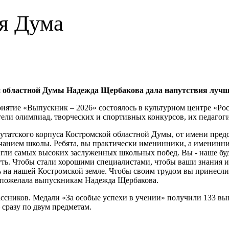
я Дума
й областной Думы Надежда Щербакова дала напутствия луч
иятие «Выпускник – 2026» состоялось в культурном центре «Рос
ели олимпиад, творческих и спортивных конкурсов, их педагоги
утатского корпуса Костромской областной Думы, от имени пре
нчанием школы. Ребята, вы практически именинники, а именин
гли самых высоких заслуженных школьных побед. Вы - наше буд
ть. Чтобы стали хорошими специалистами, чтобы ваши знания и
ь на нашей Костромской земле. Чтобы своим трудом вы принесли
 - пожелала выпускникам Надежда Щербакова.
ссников. Медали «За особые успехи в учении» получили 133 вы
сразу по двум предметам.