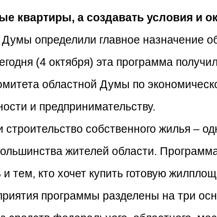
ые квартиры, а создавать условия и 
й Думы определили главное назначение о
годня (4 октября) эта программа получи
омитета областной Думы по экономическо
ости и предпринимательству.
 строительство собственного жилья – од
ольшинства жителей области. Програм
и тем, кто хочет купить готовую жилплощ
приятия программы разделены на три ос