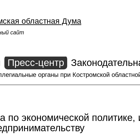
мская областная Дума
ный сайт
ы
Пресс-центр
Законодательн
ллегиальные органы при Костромской областно
а по экономической политике,
едпринимательству