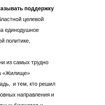
оказывать поддержку
бластной целевой
ла единодушное
й политике,
ни из самых трудно
ма «Жилище»
адь, и тем, кто решил
новных направления и