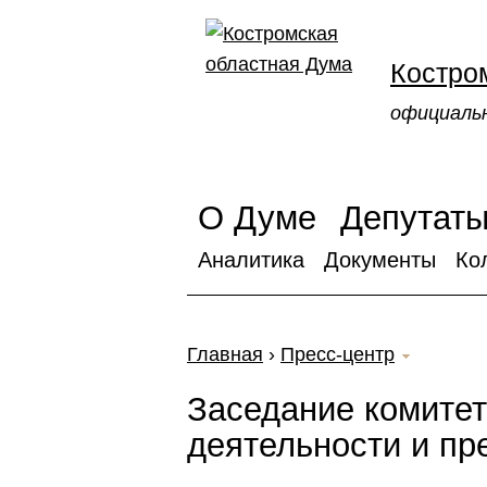
Костро
официаль
О Думе
Депутат
Аналитика
Документы
Ко
Главная
›
Пресс-центр
Заседание комитет
деятельности и пр