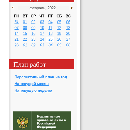
ПН
ВТ
СР
ЧТ
ПТ
СБ
ВС
31
01
02
03
04
05
06
07
08
09
10
11
12
13
14
15
16
17
18
19
20
21
22
23
24
25
26
27
28
01
02
03
04
05
06
План работ
Перспективный план на год
На текущий месяц
На текущую неделю