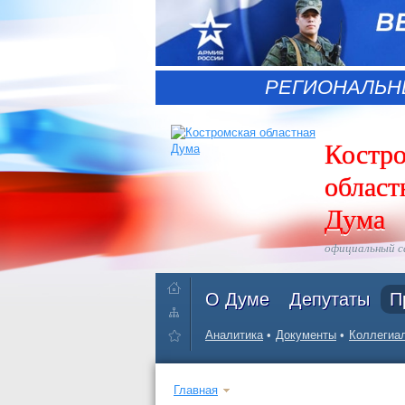
РЕГИОНАЛЬН
Костр
област
Дума
официальный 
О Думе
Депутаты
П
Аналитика
Документы
Коллегиал
Главная